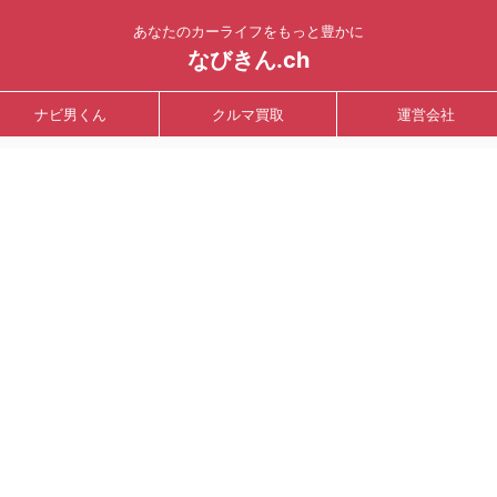
あなたのカーライフをもっと豊かに
なびきん.ch
ナビ男くん
クルマ買取
運営会社