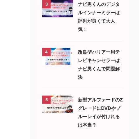
ナビ男くんのデジタ
3
ルインナーミラーは
評判が良くて大人
気！
改良型ハリアー用テ
4
レビキャンセラーは
ナビ男くんで問題解
決
新型アルファードのZ
5
グレードにDVDやブ
ルーレイが付けれる
は本当？