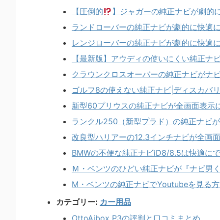
【圧倒的
】ジャガーの純正ナビが劇的
ランドローバーの純正ナビが劇的に快適
レンジローバーの純正ナビが劇的に快適
【最新版】アウディの使いにくい純正ナ
クラウンクロスオーバーの純正ナビがナ
ゴルフ8の使えない純正ナビ|ディスカバ
新型60プリウスの純正ナビが全画面表示
ランクル250（新型プラド）の純正ナビ
改良型ハリアーの12.3インチナビが全画
BMWの不便な純正ナビiD8/8.5は快適に
Ｍ・ベンツのひどい純正ナビが『ナビ男
M・ベンツの純正ナビでYoutubeを見る
カテゴリー:
カー用品
OttoAibox P3の評判と口コミまとめ