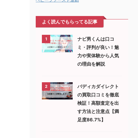
よく読んでもらってる記事
ナビ男くんは口コ
1
ミ・評判が良い！魅
力や実体験から人気
の理由を解説
バディカダイレクト
2
の買取口コミを徹底
検証！高額査定を出
す方法と注意点【満
足度86.7%】