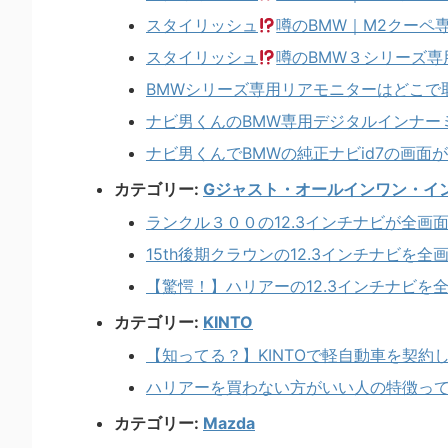
スタイリッシュ
噂のBMW｜M2クーペ
スタイリッシュ
噂のBMW３シリーズ専
BMWシリーズ専用リアモニターはどこで
ナビ男くんのBMW専用デジタルインナー
ナビ男くんでBMWの純正ナビid7の画面
カテゴリー:
Gジャスト・オールインワン・イ
ランクル３００の12.3インチナビが全画
15th後期クラウンの12.3インチナビを
【驚愕！】ハリアーの12.3インチナビを
カテゴリー:
KINTO
【知ってる？】KINTOで軽自動車を契約
ハリアーを買わない方がいい人の特徴っ
カテゴリー:
Mazda