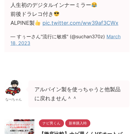
人生初のデジタルインナーミラー
前後ドラレコ付き
ALPINE製
pic.twitter.com/ww39af3CWx
— すぅーさん"流行に敏感" (@suchan370z)
March
18, 2023
アルパイン製を使っちゃうと他製品
に戻れません＾＾
なべちゃん
ナビ男くん
新車購入時