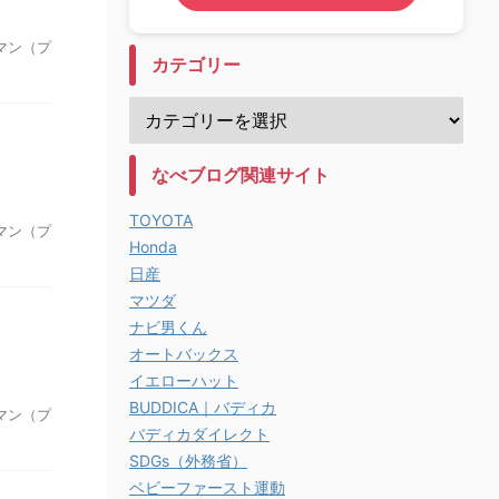
マン（プ
カテゴリー
なべブログ関連サイト
TOYOTA
マン（プ
Honda
日産
マツダ
ナビ男くん
オートバックス
イエローハット
BUDDICA｜バディカ
マン（プ
バディカダイレクト
SDGs（外務省）
ベビーファースト運動