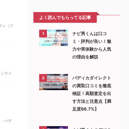
よく読んでもらってる記事
マン（プ
ナビ男くんは口コ
1
ミ・評判が良い！魅
力や実体験から人気
の理由を解説
オンライ
バディカダイレクト
2
の買取口コミを徹底
検証！高額査定を出
す方法と注意点【満
足度86.7%】
 ・バデ