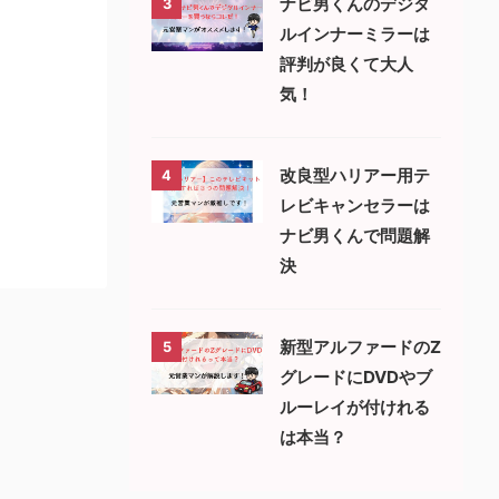
ナビ男くんのデジタ
3
ルインナーミラーは
評判が良くて大人
気！
改良型ハリアー用テ
4
レビキャンセラーは
ナビ男くんで問題解
決
新型アルファードのZ
5
グレードにDVDやブ
ルーレイが付けれる
は本当？