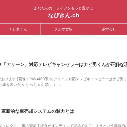
あなたのカーライフをもっと豊かに
なびきん.ch
ナビ男くん
クルマ買取
運営会社
)新DA「アリーン」対応テレビキャンセラーはナビ男くんが正解な
ります [画像：RAV4(60系)のアリーン対応テレビキャンセラーはナビ男
事を書いた人 なべちゃん 詳しく ...
！革新的な車売却システムの魅力とは
カダイレクト。 車の売却手続きがオンラインで完結できてしまうという革新的