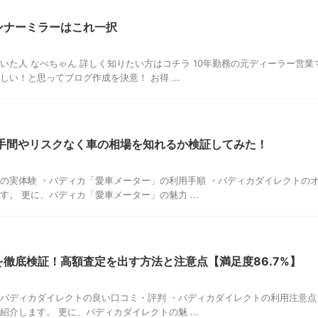
ンナーミラーはこれ一択
いた人 なべちゃん 詳しく知りたい方はコチラ 10年勤務の元ディーラー営業
い！と思ってブログ作成を決意！ お得 ...
 手間やリスクなく車の相場を知れるか検証してみた！
の実体験 ・バディカ「愛車メーター」の利用手順 ・バディカダイレクトの
。 更に、バディカ「愛車メーター」の魅力 ...
徹底検証！高額査定を出す方法と注意点【満足度86.7%】
バディカダイレクトの良い口コミ・評判 ・バディカダイレクトの利用注意点
介します。 更に、バディカダイレクトの魅 ...