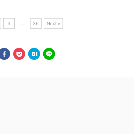
3
…
36
Next »