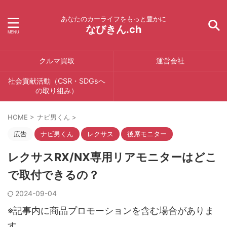
あなたのカーライフをもっと豊かに
なびきん.ch
クルマ買取
運営会社
社会貢献活動（CSR・SDGsへ
の取り組み）
HOME
>
ナビ男くん
>
広告
ナビ男くん
レクサス
後席モニター
レクサスRX/NX専用リアモニターはどこ
で取付できるの？
2024-09-04
※記事内に商品プロモーションを含む場合がありま
す