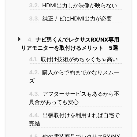
3.2.
HDMI出力しか映像が映らない
3.3.
純正ナビにHDMI出力が必要
4.
ナビ男くんでレクサスRX/NX専用
リアモニターを取付けるメリット 5選
4.1.
取付け技術がめちゃくちゃ高い
4.2.
購入から予約までかなりスムー
ズ
4.3.
アフターサービスもあるから不
具合があっても安心
4.4.
出張取付けを利用すれば自宅で
完結
4.5.
他の電装商品でレクサスRX/NX