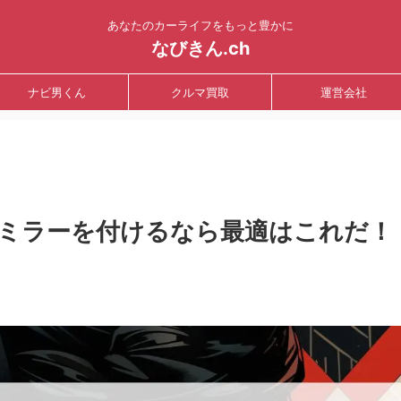
あなたのカーライフをもっと豊かに
なびきん.ch
ナビ男くん
クルマ買取
運営会社
ミラーを付けるなら最適はこれだ！