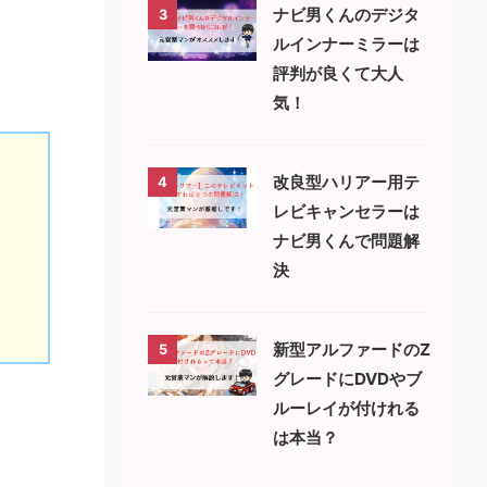
ナビ男くんのデジタ
3
ルインナーミラーは
評判が良くて大人
気！
改良型ハリアー用テ
4
レビキャンセラーは
ナビ男くんで問題解
決
新型アルファードのZ
5
グレードにDVDやブ
ルーレイが付けれる
は本当？