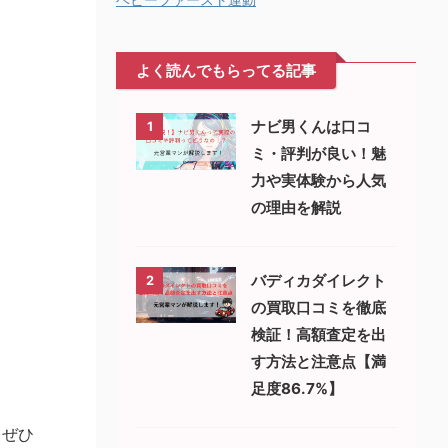
よく読んでもらってる記事
ナビ男くんは口コ
1
ミ・評判が良い！魅
力や実体験から人気
の理由を解説
バディカダイレクト
2
の買取口コミを徹底
検証！高額査定を出
す方法と注意点【満
足度86.7%】
、ぜひ