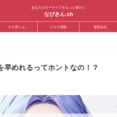
あなたのカーライフをもっと豊かに
なびきん.ch
ナビ男くん
クルマ買取
運営会社
を早めれるってホントなの！？