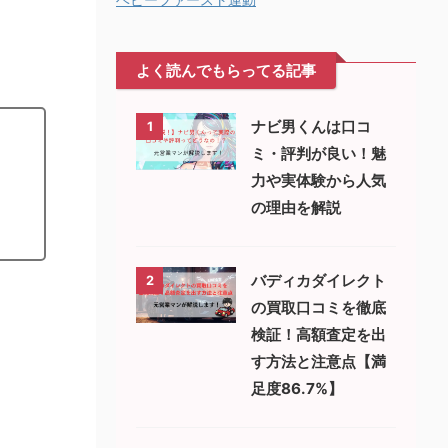
よく読んでもらってる記事
ナビ男くんは口コ
1
ミ・評判が良い！魅
力や実体験から人気
の理由を解説
バディカダイレクト
2
の買取口コミを徹底
検証！高額査定を出
す方法と注意点【満
足度86.7%】