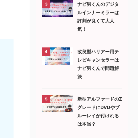
ナビ男くんのデジタ
3
ルインナーミラーは
評判が良くて大人
気！
改良型ハリアー用テ
4
レビキャンセラーは
ナビ男くんで問題解
決
新型アルファードのZ
5
グレードにDVDやブ
ルーレイが付けれる
は本当？