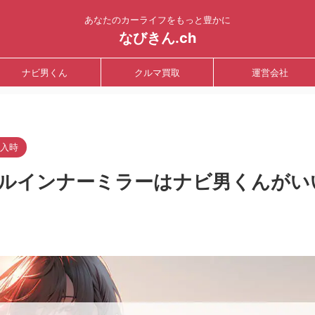
あなたのカーライフをもっと豊かに
なびきん.ch
ナビ男くん
クルマ買取
運営会社
入時
ルインナーミラーはナビ男くんがい