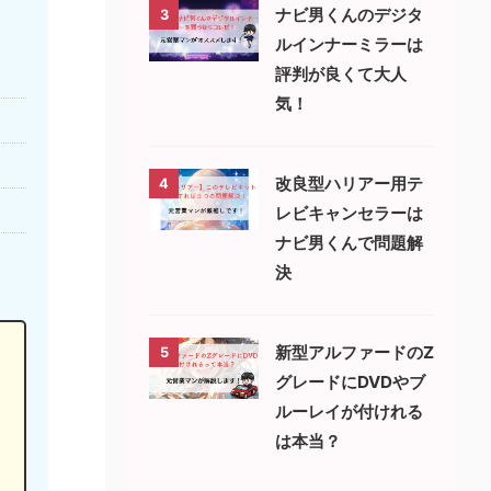
ナビ男くんのデジタ
3
ルインナーミラーは
評判が良くて大人
気！
改良型ハリアー用テ
4
レビキャンセラーは
ナビ男くんで問題解
決
新型アルファードのZ
5
グレードにDVDやブ
ルーレイが付けれる
は本当？