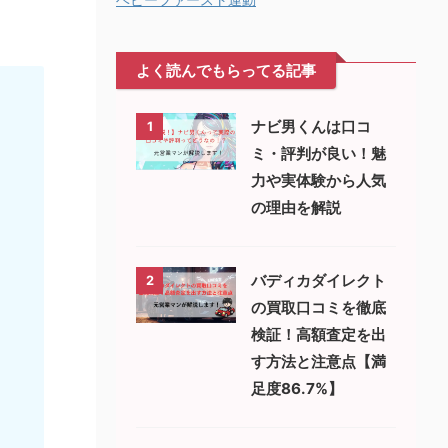
よく読んでもらってる記事
ナビ男くんは口コ
1
ミ・評判が良い！魅
力や実体験から人気
の理由を解説
バディカダイレクト
2
の買取口コミを徹底
検証！高額査定を出
す方法と注意点【満
足度86.7%】