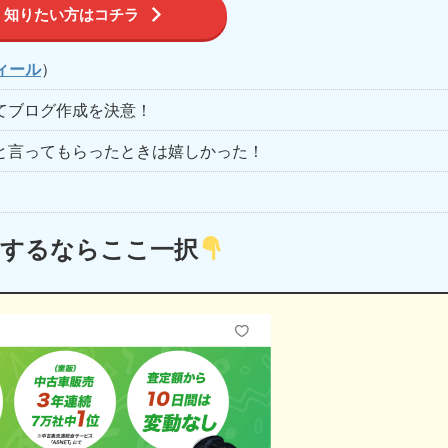
く知りたい方はコチラ
ィール
）
てブログ作成を決意！
と言ってもらったときは嬉しかった！
定するならここ一択