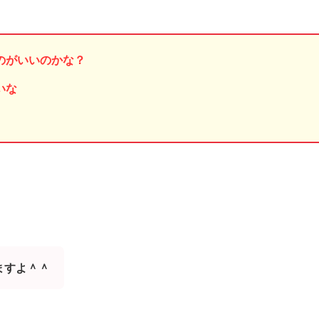
のがいいのかな？
いな
ますよ＾＾