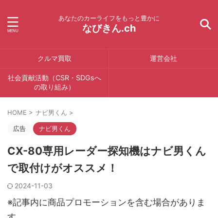
あなたのカーライフをもっと豊かに
なびきん.ch
クルマ買取
運営会社
社会貢献活動（CSR・SDGsへ
の取り組み）
HOME
>
ナビ男くん
>
広告
ナビ男くん
CX-80専用レーダー探知機はナビ男くん
で取付けがオススメ！
2024-11-03
※記事内に商品プロモーションを含む場合がありま
す