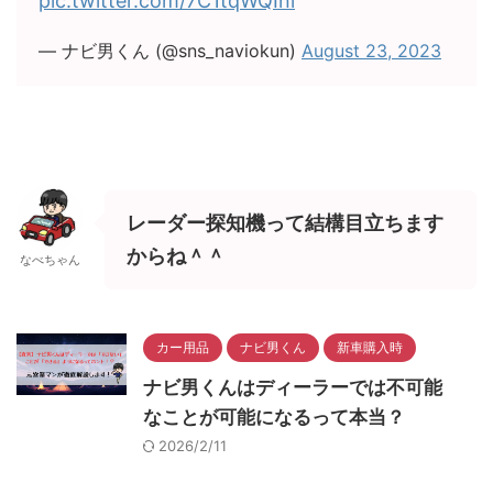
pic.twitter.com/7C1tqWQIni
— ナビ男くん (@sns_naviokun)
August 23, 2023
レーダー探知機って結構目立ちます
からね＾＾
なべちゃん
カー用品
ナビ男くん
新車購入時
ナビ男くんはディーラーでは不可能
なことが可能になるって本当？
2026/2/11