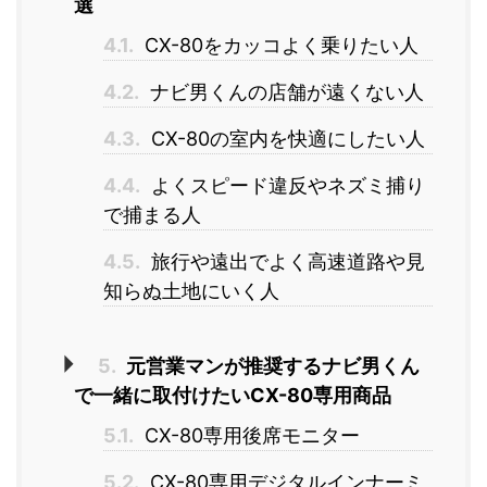
選
4.1.
CX-80をカッコよく乗りたい人
4.2.
ナビ男くんの店舗が遠くない人
4.3.
CX-80の室内を快適にしたい人
4.4.
よくスピード違反やネズミ捕り
で捕まる人
4.5.
旅行や遠出でよく高速道路や見
知らぬ土地にいく人
5.
元営業マンが推奨するナビ男くん
で一緒に取付けたいCX-80専用商品
5.1.
CX-80専用後席モニター
5.2.
CX-80専用デジタルインナーミ