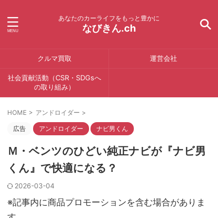
あなたのカーライフをもっと豊かに
なびきん.ch
クルマ買取
運営会社
社会貢献活動（CSR・SDGsへ
の取り組み）
HOME
>
アンドロイダー
>
広告
アンドロイダー
ナビ男くん
Ｍ・ベンツのひどい純正ナビが『ナビ男
くん』で快適になる？
2026-03-04
※記事内に商品プロモーションを含む場合がありま
す