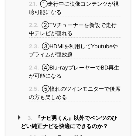
2.1.
①走行中に映像コンテンツが視
聴可能になる
2.2.
②TVチューナーを新設で走行
中テレビが観れる
2.3.
③HDMIを利用してYoutubeや
プライムが観放題
2.4.
④Blu-rayプレーヤーでBD再生
が可能になる
2.5.
⑤憧れのツインモニターで後席
の方も楽しめる
3.
『ナビ男くん』以外でベンツのひ
どい純正ナビを快適にできるのか？