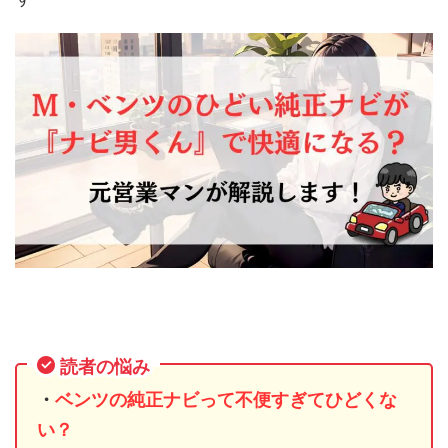
読者の悩み
・
ベンツの純正ナビって
不便すぎてひどくな
い？