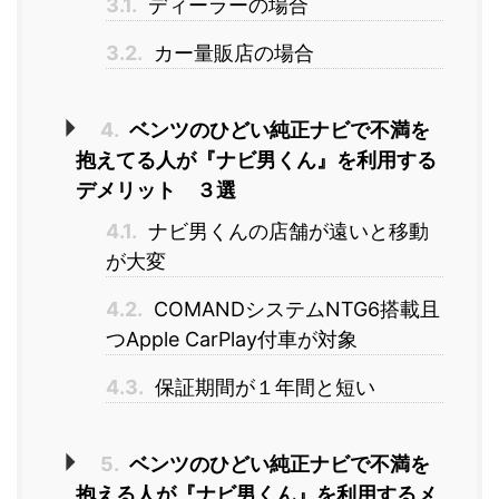
3.1.
ディーラーの場合
3.2.
カー量販店の場合
4.
ベンツのひどい純正ナビで不満を
抱えてる人が『ナビ男くん』を利用する
デメリット ３選
4.1.
ナビ男くんの店舗が遠いと移動
が大変
4.2.
COMANDシステムNTG6搭載且
つApple CarPlay付車が対象
4.3.
保証期間が１年間と短い
5.
ベンツのひどい純正ナビで不満を
抱える人が『ナビ男くん』を利用するメ