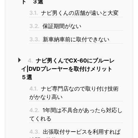
ト ３選
3.1.
ナビ男くんの店舗が遠いと大変
3.2.
保証期間がない
3.3.
新車納車前に取付できない
4.
ナビ男くんでCX-60にブルーレ
イ|DVDプレーヤーを取付けメリット
５選
4.1.
ナビ専門店なので取り付け技術
がかなり高い
4.2.
1年間は不具合があったら対応し
てくれる
4.3.
出張取付サービスを利用すれば