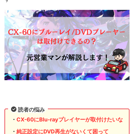
読者の悩み
・
CX-60
にBlu-rayプレイヤーが取付けたいな
・
純正設定にDVD再生がないくて困って