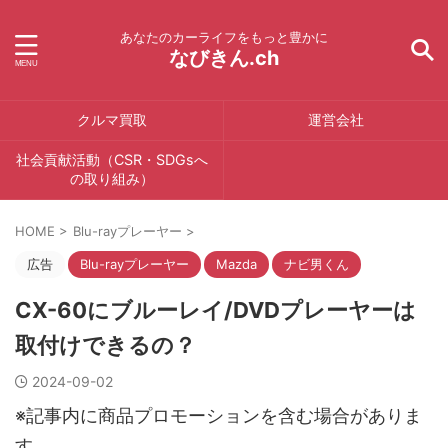
あなたのカーライフをもっと豊かに
なびきん.ch
クルマ買取
運営会社
社会貢献活動（CSR・SDGsへ
の取り組み）
HOME
>
Blu-rayプレーヤー
>
広告
Blu-rayプレーヤー
Mazda
ナビ男くん
CX-60にブルーレイ/DVDプレーヤーは
取付けできるの？
2024-09-02
※記事内に商品プロモーションを含む場合がありま
す