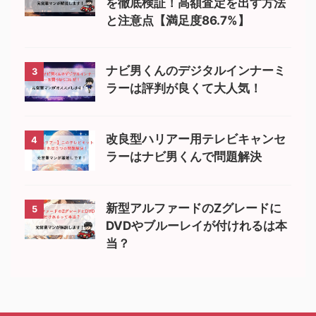
を徹底検証！高額査定を出す方法
と注意点【満足度86.7%】
ナビ男くんのデジタルインナーミ
3
ラーは評判が良くて大人気！
改良型ハリアー用テレビキャンセ
4
ラーはナビ男くんで問題解決
新型アルファードのZグレードに
5
DVDやブルーレイが付けれるは本
当？