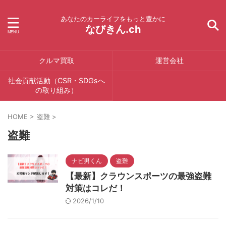
あなたのカーライフをもっと豊かに
なびきん.ch
クルマ買取
運営会社
社会貢献活動（CSR・SDGsへ
の取り組み）
HOME
>
盗難
>
盗難
ナビ男くん
盗難
【最新】クラウンスポーツの最強盗難
対策はコレだ！
2026/1/10