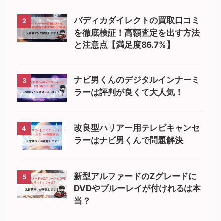
バディカダイレクトの買取口コミ
2
を徹底検証！高額査定を出す方法
と注意点【満足度86.7%】
ナビ男くんのデジタルインナーミ
3
ラーは評判が良くて大人気！
改良型ハリアー用テレビキャンセ
4
ラーはナビ男くんで問題解決
新型アルファードのZグレードに
5
DVDやブルーレイが付けれるは本
当？