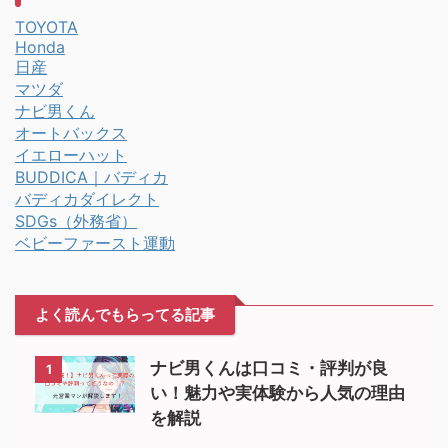
TOYOTA
Honda
日産
マツダ
ナビ男くん
オートバックス
イエローハット
BUDDICA｜バディカ
バディカダイレクト
SDGs（外務省）
ベビーファースト運動
よく読んでもらってる記事
ナビ男くんは口コミ・評判が良
1
い！魅力や実体験から人気の理由
を解説