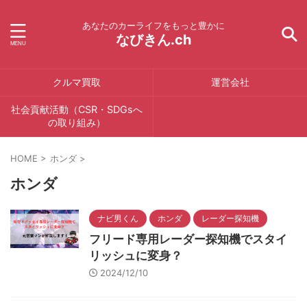
あなたのカーライフをもっと豊かに
なびきん.ch
クルマ買取
運営会社
社会貢献活動（CSR・SDGsへ
の取り組み）
HOME
>
ホンダ
>
ホンダ
ナビ男くん
ホンダ
レーダー探知機
フリード専用レーダー探知機でスタイ
リッシュに変身？
2024/12/10